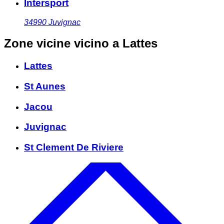
Intersport
34990
Juvignac
Zone vicine
vicino a Lattes
Lattes
St Aunes
Jacou
Juvignac
St Clement De Riviere