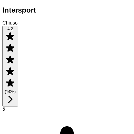
Intersport
Chiuso
4.2
(
1426
)
5