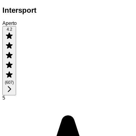
Intersport
Aperto
4.2
(
607
)
5