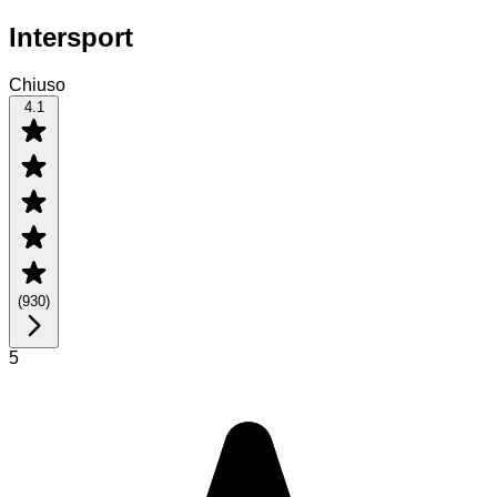
Intersport
Chiuso
4.1
(
930
)
5