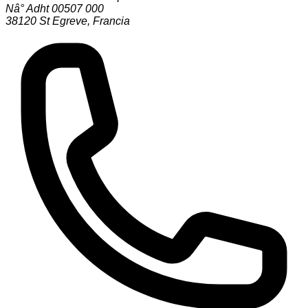
Nâ° Adht 00507 000
38120
St Egreve
,
Francia