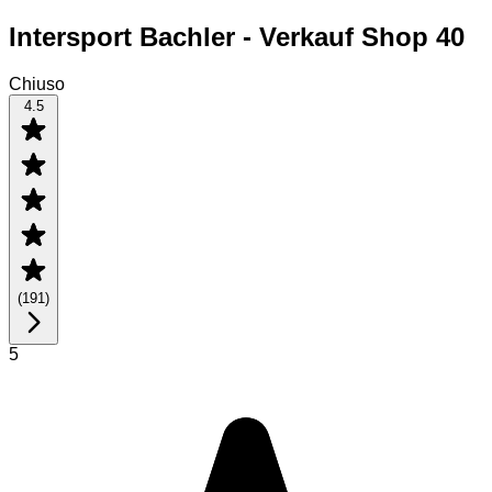
Intersport Bachler - Verkauf Shop 40
Chiuso
4.5
(
191
)
5