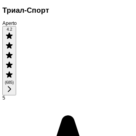
Триал-Спорт
Aperto
4.2
(
685
)
5