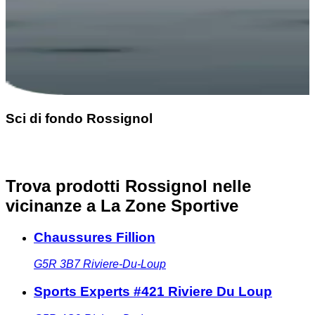
Sci di fondo Rossignol
Trova prodotti Rossignol nelle
vicinanze
a La Zone Sportive
Chaussures Fillion
G5R 3B7
Riviere-Du-Loup
Sports Experts #421 Riviere Du Loup