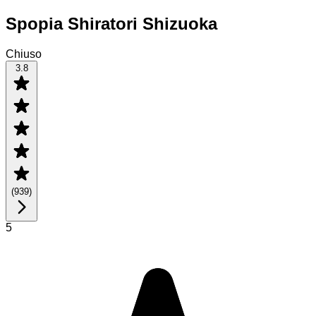
Spopia Shiratori Shizuoka
Chiuso
3.8
(
939
)
5