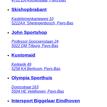
4701 ZA
Roosendaal
,
Pays-Bas
Skishopbrabant
Kasteleinenkampweg 10
5222AX
'Shertogenbosch
,
Pays-Bas
John Sportshop
Professor Goossenslaan 24
5022 DM
Tilburg
,
Pays-Bas
Kustomaid
Kerkwijk 49
5258 KA
Berlicum
,
Pays-Bas
Olympia Sporthuis
Dorpsstraat 163
5504 HE
Veldhoven
,
Pays-Bas
Intersport Biggelaar Eindhoven