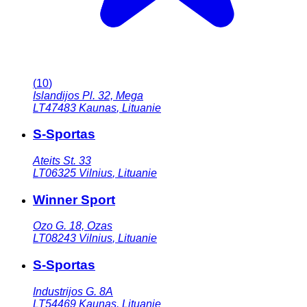
(
10
)
Islandijos Pl. 32, Mega
LT47483
Kaunas
,
Lituanie
S-Sportas
Ateits St. 33
LT06325
Vilnius
,
Lituanie
Winner Sport
Ozo G. 18, Ozas
LT08243
Vilnius
,
Lituanie
S-Sportas
Industrijos G. 8A
LT54469
Kaunas
,
Lituanie