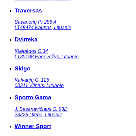
Traversas
Savanorių Pr 286 A
LT49474
Kaunas
,
Lituanie
Dvirteka
Klaipėdos G.34
LT35198
Panevežys
,
Lituanie
Skigo
Kalvarijų G. 125
08311
Vilnius
,
Lituanie
Sporto Gama
J. Basanavičiaus G. 93D
28228
Utena
,
Lituanie
Winner Sport