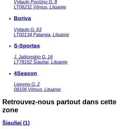
Vytauto Pociūno G. 8
LT06231
Vilnius
,
Lituanie
Boriva
Vytauto G. 63
LT00134
Palanga
,
Lituanie
S-Sportas
J. Jablonskio G. 16
LT78162
Šiauliai
,
Lituanie
4Season
Liepyno G. 2
08106
Vilnius
,
Lituanie
Retrouvez-nous partout dans cette
zone
Šiauliai
(1)