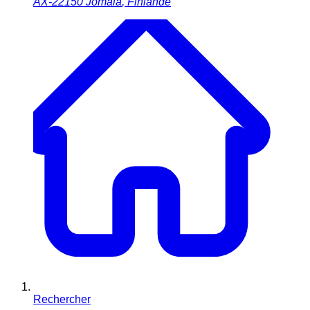
AX-22150
Jomala
,
Finlande
Rechercher