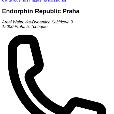
Carte
Tous nos magasins Rossignol
Endorphin Republic Praha
Areál Waltrovka-Dynamica,Kačírkova 9
15000
Praha 5
,
Tchéquie