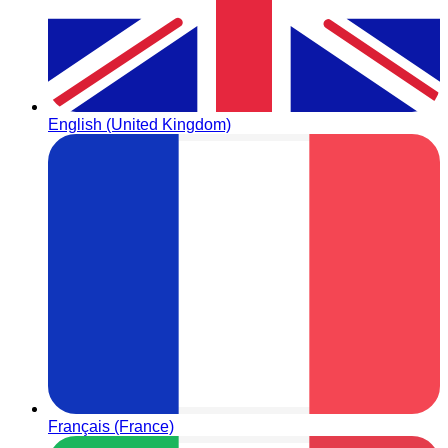
English (United Kingdom)
Français (France)