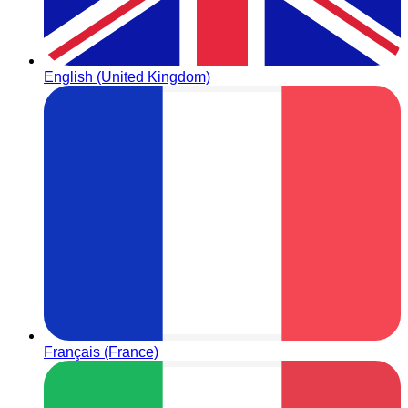
English (United Kingdom)
Français (France)