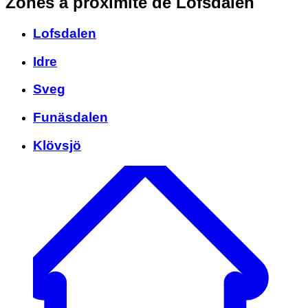
Zones à proximité
de Lofsdalen
Lofsdalen
Idre
Sveg
Funäsdalen
Klövsjö