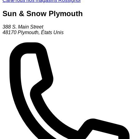
Carte
Tous nos magasins Rossignol
Sun & Snow Plymouth
388 S. Main Street
48170
Plymouth
,
États Unis