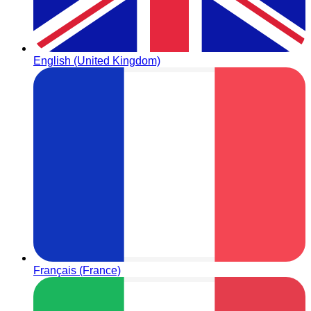
English (United Kingdom)
Français (France)