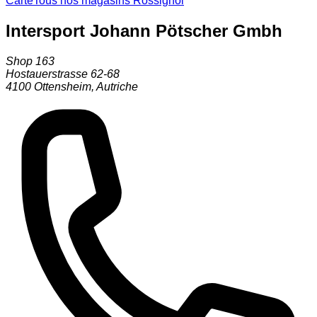
Carte
Tous nos magasins Rossignol
Intersport Johann Pötscher Gmbh
Shop 163
Hostauerstrasse 62-68
4100
Ottensheim
,
Autriche