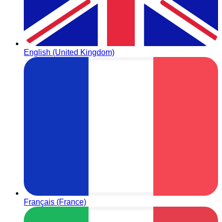
English (United Kingdom)
Français (France)