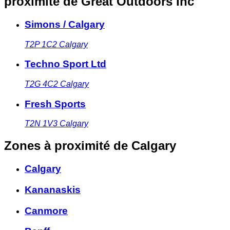
proximité
de Great Outdoors Inc
Simons / Calgary
T2P 1C2
Calgary
Techno Sport Ltd
T2G 4C2
Calgary
Fresh Sports
T2N 1V3
Calgary
Zones à proximité
de Calgary
Calgary
Kananaskis
Canmore