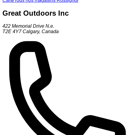
Carte
Tous nos magasins Rossignol
Great Outdoors Inc
422 Memorial Drive N.e.
T2E 4Y7
Calgary
,
Canada