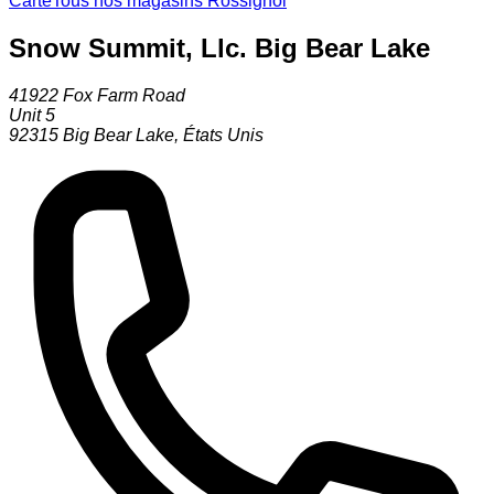
Carte
Tous nos magasins Rossignol
Snow Summit, Llc. Big Bear Lake
41922 Fox Farm Road
Unit 5
92315
Big Bear Lake
,
États Unis