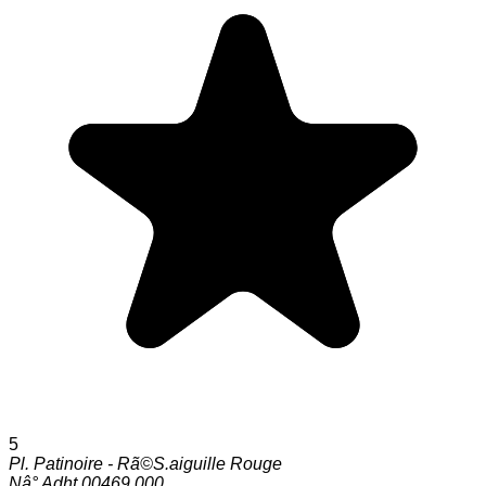
5
Pl. Patinoire - Rã©S.aiguille Rouge
Nâ° Adht 00469 000