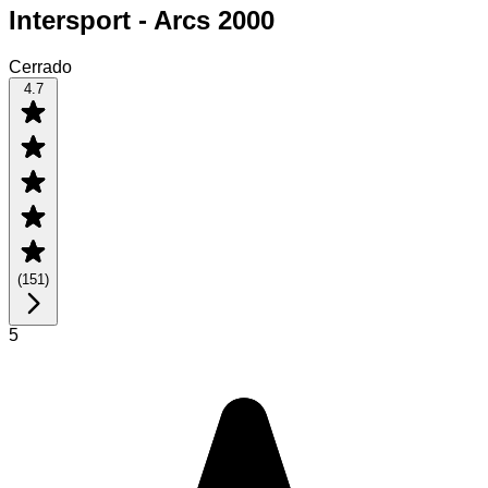
Intersport - Arcs 2000
Cerrado
4.7
(
151
)
5