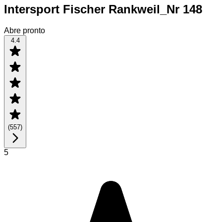
Intersport Fischer Rankweil_Nr 148
Abre pronto
4.4
(
557
)
5