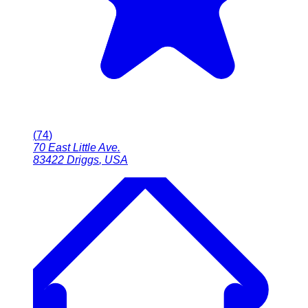
(
74
)
70 East Little Ave.
83422
Driggs
,
USA