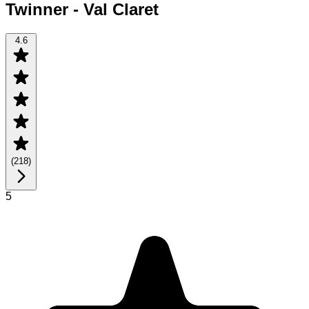
Twinner - Val Claret
4.6
(
218
)
5