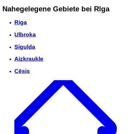
Nahegelegene Gebiete
bei Rīga
Riga
Ulbroka
Sigulda
Aizkraukle
Cēsis