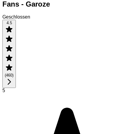
Fans - Garoze
Geschlossen
4.5
(
460
)
5