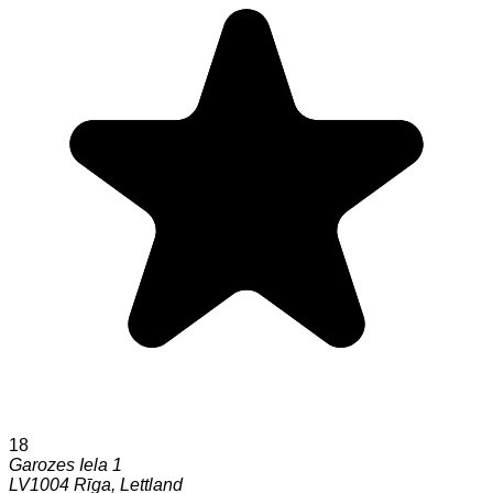
18
Garozes Iela 1
LV1004
Rīga
,
Lettland