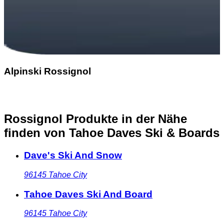
Alpinski Rossignol
Rossignol Produkte in der Nähe
finden
von Tahoe Daves Ski & Boards
Dave's Ski And Snow
96145
Tahoe City
Tahoe Daves Ski And Board
96145
Tahoe City