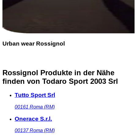
Urban wear Rossignol
Rossignol Produkte in der Nähe
finden
von Todaro Sport 2003 Srl
Tutto Sport Srl
00161
Roma (RM)
Onerace S.r.l.
00137
Roma (RM)