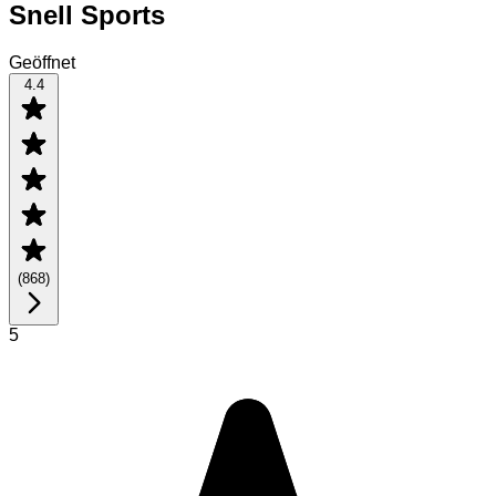
Snell Sports
Geöffnet
4.4
(
868
)
5