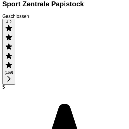
Sport Zentrale Papistock
Geschlossen
4.2
(
169
)
5