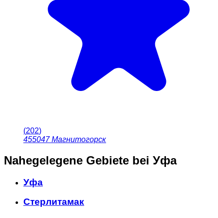
(
202
)
455047
Магнитогорск
Nahegelegene Gebiete
bei Уфа
Уфа
Стерлитамак