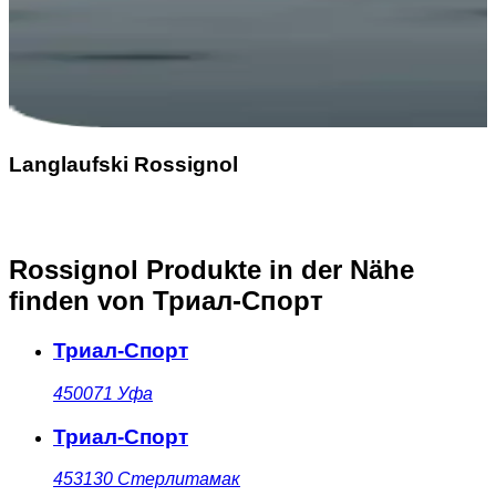
Langlaufski Rossignol
Rossignol Produkte in der Nähe
finden
von Триал-Спорт
Триал-Спорт
450071
Уфа
Триал-Спорт
453130
Стерлитамак