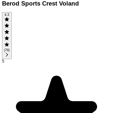
Berod Sports Crest Voland
4.3
(
79
)
5